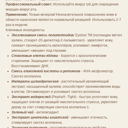
Профессиональный совет:
Используйте вокруг губ для сокращения
морщин вокруг рта.
Применение:
Только вечером! Незначительное покраснение кожи в
области нанесения является нормальной реакцией. Использовать 2-7
раз в неделю.
Ключевые ингредиенты
Эксклюзивная смесь полипептидов:
Eyeliss ТМ (геспиидин метил
халкон, стеарет-20-дипептид-2-пальмитоил) - укрепляет кожу,
снижает проницаемость капилляров, усиливает лимфоток,
уменьшает «мешки» под глазами.
Стволовые клетки яблока
- борются с хронологическим
старением. Защищают от окислительного стресса.
Восстанавливают ДНК.
Смесь гликолевой кислоты и ретинола
- АНА-эксфолиатор.
Синтез коллагена.
Императа цилиндрическая
- растительный увлажняющий
экстракт, насыщенный калием, способствует проникновению воды
в клетки. Оптимизирует и усиливает синтез коллагена.
Экстракт водорослей
(Pepha® -Tight) - быстро уплотняет кожу,
защищает клетки от реакций окислительного стресса, укрепляет
дерму за счет стимуляции синтеза коллагена-1.
Зеленый чай
- антиоксидант.
Экстракт центеллы азиатской
- уменьшает отечность,
стимулирует синтез коллагена.
Эхинацея пурпурная
- противовоспалительные свойства.