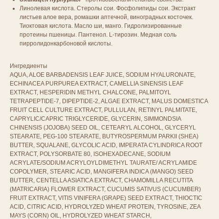
Линолевая кислота. Стеролы сои. Фосфолипиды сои. Экстракт
листьев алое вера, ромашки аптечной, виноградных косточек.
Тиоктовая кислота. Масло ши, манго. Гидролизированные
протеины пшеницы. Пантенол. L-тирозин. Медная соль
пирролидонкарбоновой кислоты.
Ингредиенты
AQUA, ALOE BARBADENSIS LEAF JUICE, SODIUM HYALURONATE,
ECHINACEA PURPUREA EXTRACT, CAMELLIA SINENSIS LEAF
EXTRACT, HESPERIDIN METHYL CHALCONE, PALMITOYL
TETRAPEPTIDE-7, DIPEPTIDE-2, ALGAE EXTRACT, MALUS DOMESTICA
FRUIT CELL CULTURE EXTRACT, PULLULAN, RETINYL PALMITATE,
CAPRYLIC/CAPRIC TRIGLYCERIDE, GLYCERIN, SIMMONDSIA
CHINENSIS (JOJOBA) SEED OIL, CETEARYL ALCOHOL, GLYCERYL
STEARATE, PEG-100 STEARATE, BUTYROSPERMUM PARKII (SHEA)
BUTTER, SQUALANE, GLYCOLIC ACID, IMPERATA CYLINDRICA ROOT
EXTRACT, POLYSORBATE 80, ISOHEXADECANE, SODIUM
ACRYLATE/SODIUM ACRYLOYLDIMETHYL TAURATE/ ACRYLAMIDE
COPOLYMER, STEARIC ACID, MANGIFERA INDICA (MANGO) SEED
BUTTER, CENTELLA ASIATICA EXTRACT, CHAMOMILLA RECUTITA
(MATRICARIA) FLOWER EXTRACT, CUCUMIS SATIVUS (CUCUMBER)
FRUIT EXTRACT, VITIS VINIFERA (GRAPE) SEED EXTRACT, THIOCTIC
ACID, CITRIC ACID, HYDROLYZED WHEAT PROTEIN, TYROSINE, ZEA
MAYS (CORN) OIL, HYDROLYZED WHEAT STARCH,