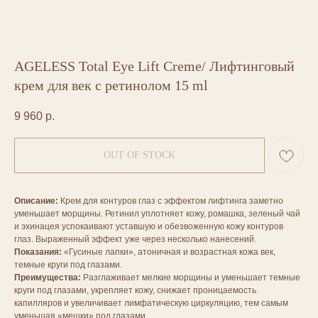
AGELESS Total Eye Lift Creme/ Лифтинговый
крем для век с ретинолом 15 ml
9 960
р.
OUT OF STOCK
Описание:
Крем для контуров глаз с эффектом лифтинга заметно
уменьшает морщины. Ретинил уплотняет кожу, ромашка, зеленый чай
и эхинацея успокаивают уставшую и обезвоженную кожу контуров
глаз. Выраженный эффект уже через несколько нанесений.
Показания:
«Гусиные лапки», атоничная и возрастная кожа век,
темные круги под глазами.
Преимущества:
Разглаживает мелкие морщины и уменьшает темные
круги под глазами, укрепляет кожу, снижает проницаемость
капилляров и увеличивает лимфатическую циркуляцию, тем самым
уменьшая «мешки» под глазами.