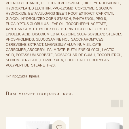
PHENOXYETHANOL, CETETH-10 PHOSPHATE, DICETYL PHOSPHATE,
HYDROXYLATED LECITHIN, PPG-12/SMDI COPOLYMER, SODIUM
HYDROXIDE, BETA VULGARIS (BEET) ROOT EXTRACT, CAPRYLYL
GLYCOL, HYDROLYZED CORN STARCH, PANTHENOL, PEG-8,
EUCALYPTUS GLOBULUS LEAF OIL, TOCOPHERYL ACETATE,
XANTHAN GUM, ETHYLHEXYLGLYCERIN, HEXYLENE GLYCOL,
LINOLEIC ACID, DISODIUM EDTA, GLYCINE SOJA (SOYBEAN) STEROLS,
PHOSPHOLIPIDS, GLUCOSAMINE HCL, SACCHAROMYCES
CEREVISIAE EXTRACT, MAGNESIUM ALUMINUM SILICATE,
CARBOMER, ASCORBYL PALMITATE, BUTYLENE GLYCOL, LACTIC
ACID, POTASSIUM SORBATE, BIOSACCHARIDE GUM-1, TOCOPHEROL,
SODIUM BENZOATE, COPPER PCA, CHOLECALCIFEROL/YEAST
POLYPEPTIDE, STEARETH-20.
Тип продукта: Крема
Вам может понравиться: