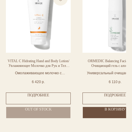
VITAL C Hidrating Hand and Body Lotion/
ORMEDIC Balancing Facial Cl
Увлажняющее Молочко для Рук и Тела,
Очищающий гель с алое 17
170гр
Омолаживающее молочко с
Универсальный очищающи
богатейшим составом увлажняющих и
мягко удаляет макияж, загр
6 420
р.
6 110
р.
питательных масел
тонизирует кожу.
ПОДРОБНЕЕ
ПОДРОБНЕЕ
OUT OF STOCK
В КОРЗИНУ