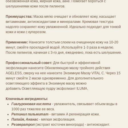
обезвоженная кожа, жирная кожа, акне. Помогает бороться с
шелушениями кожи после пилингов.
Преимущества:
Маска мягко очищает и обновляет кожу, насыщает
витаминами, антиоксидантами и минералами. Кремовая текстура
надолго сохраняет кожу увлажненной. Идеально подходит для тонкой
кожи и кожи с куперозом.
Применение:
Нанесите толстым слоем на очищенную кожу на 10-20
минут, смойте прохладной водой. Используйте 1-3 раза в неделю.
После пилингов, начиная с 3-го дня, ежедневно, пока есть шелушение.
Профессиональный совет:
Для быстрой и эффективной
эксфолиации нанесите Обновляющую маску тройного действия
AGELESS, сверху на нее нанесите Энзимную Маску VITAL C. Через 15
минут смойте 2 маски одновременно. Для дополнительного
осветляющего эффекта в Энзимную маску можно
добавить Осветляющую пудру эксфолиант ILUMA.
Ключевые ингредиенты:
Гиалуроновая кислота
- увлажнитель, связывает объем воды в
1000 раз тяжелее ее веса.
Ретинал пальмитат
- витамин А регенерация кожи.
Папайя, Ананас
- мягкая эксфолиация.
Резвератрол
(экстракт косточек винограда) - антиоксидант.