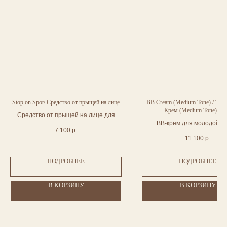
Stop on Spot/ Средство от прыщей на лице
BB Cream (Medium Tone) / Тра
Крем (Medium Tone) 30
Средство от прыщей на лице для
BB-крем для молодой ко
мгновенного снятия воспаления.
7 100
р.
матирующим эффект
Обладает ранозаживляющим
11 100
р.
действием
ПОДРОБНЕЕ
ПОДРОБНЕЕ
В КОРЗИНУ
В КОРЗИНУ